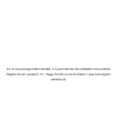
Az Aranyszalag érdemrendet, a Gyermekrák leküzdéséért kitüntetést
Regős István újságíró, Dr. Nagy Anikó orvos és Kóbor Lajos támogató
vehette át.