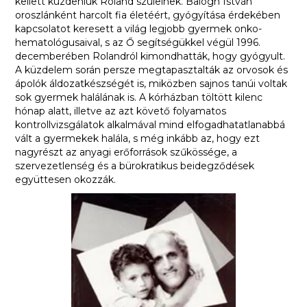
kellett küzdeniük Roland szüleinek. Balogh István
oroszlánként harcolt fia életéért, gyógyítása érdekében
kapcsolatot keresett a világ legjobb gyermek onko-
hematológusaival, s az Ő segítségükkel végül 1996.
decemberében Rolandról kimondhatták, hogy gyógyult.
A küzdelem során persze megtapasztalták az orvosok és
ápolók áldozatkészségét is, miközben sajnos tanúi voltak
sok gyermek halálának is. A kórházban töltött kilenc
hónap alatt, illetve az azt követő folyamatos
kontrollvizsgálatok alkalmával mind elfogadhatatlanabbá
vált a gyermekek halála, s még inkább az, hogy ezt
nagyrészt az anyagi erőforrások szűkössége, a
szervezetlenség és a bürokratikus beidegződések
együttesen okozzák.