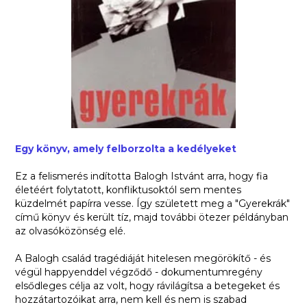
Egy könyv, amely felborzolta a kedélyeket
Ez a felismerés indította Balogh Istvánt arra, hogy fia
életéért folytatott, konfliktusoktól sem mentes
küzdelmét papírra vesse. Így született meg a "Gyerekrák"
című könyv és került tíz, majd további ötezer példányban
az olvasóközönség elé.
A Balogh család tragédiáját hitelesen megörökítő - és
végül happyenddel végződő - dokumentumregény
elsődleges célja az volt, hogy rávilágítsa a betegeket és
hozzátartozóikat arra, nem kell és nem is szabad