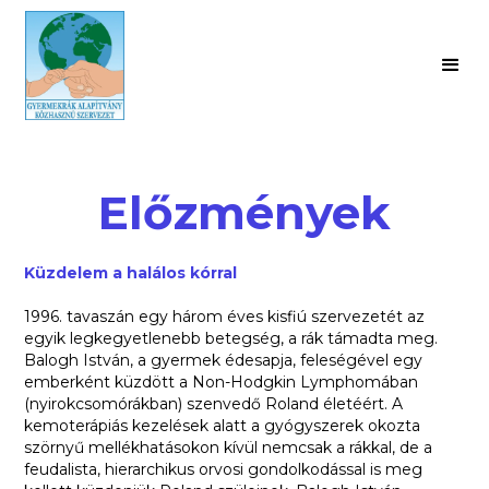
Előzmények
Küzdelem a halálos kórral
1996. tavaszán egy három éves kisfiú szervezetét az
egyik legkegyetlenebb betegség, a rák támadta meg.
Balogh István, a gyermek édesapja, feleségével egy
emberként küzdött a Non-Hodgkin Lymphomában
(nyirokcsomórákban) szenvedő Roland életéért. A
kemoterápiás kezelések alatt a gyógyszerek okozta
szörnyű mellékhatásokon kívül nemcsak a rákkal, de a
feudalista, hierarchikus orvosi gondolkodással is meg