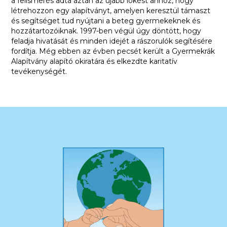
a felismerés adta aztán az újabb lökést ahhoz, hogy
létrehozzon egy alapítványt, amelyen keresztül támaszt
és segítséget tud nyújtani a beteg gyermekeknek és
hozzátartozóiknak. 1997-ben végül úgy döntött, hogy
feladja hivatását és minden idejét a rászorulók segítésére
fordítja. Még ebben az évben pecsét került a Gyermekrák
Alapítvány alapító okiratára és elkezdte karitatív
tevékenységét.