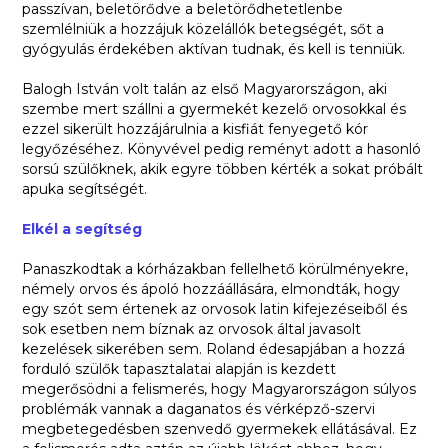
passzívan, beletörődve a beletörődhetetlenbe
szemlélniük a hozzájuk közelállók betegségét, sőt a
gyógyulás érdekében aktívan tudnak, és kell is tenniük.
Balogh István volt talán az első Magyarországon, aki
szembe mert szállni a gyermekét kezelő orvosokkal és
ezzel sikerült hozzájárulnia a kisfiát fenyegető kór
legyőzéséhez. Könyvével pedig reményt adott a hasonló
sorsú szülőknek, akik egyre többen kérték a sokat próbált
apuka segítségét.
Elkél a segítség
Panaszkodtak a kórházakban fellelhető körülményekre,
némely orvos és ápoló hozzáállására, elmondták, hogy
egy szót sem értenek az orvosok latin kifejezéseiből és
sok esetben nem bíznak az orvosok által javasolt
kezelések sikerében sem. Roland édesapjában a hozzá
forduló szülők tapasztalatai alapján is kezdett
megerősödni a felismerés, hogy Magyarországon súlyos
problémák vannak a daganatos és vérképző-szervi
megbetegedésben szenvedő gyermekek ellátásával. Ez