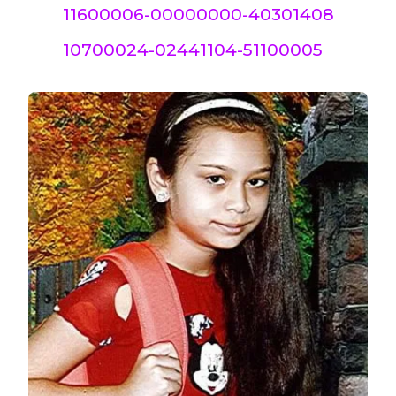
11600006-00000000-40301408
10700024-02441104-51100005