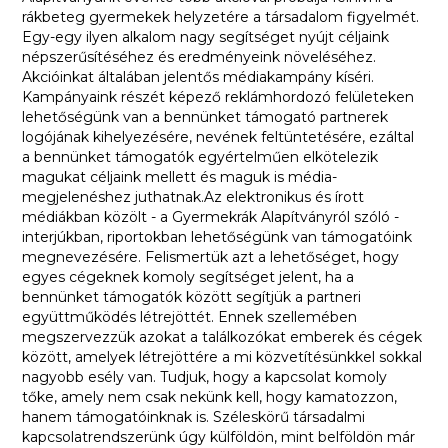
rákbeteg gyermekek helyzetére a társadalom figyelmét.
Egy-egy ilyen alkalom nagy segítséget nyújt céljaink
népszerűsítéséhez és eredményeink növeléséhez.
Akcióinkat általában jelentős médiakampány kíséri.
Kampányaink részét képező reklámhordozó felületeken
lehetőségünk van a bennünket támogató partnerek
logójának kihelyezésére, nevének feltüntetésére, ezáltal
a bennünket támogatók egyértelműen elkötelezik
magukat céljaink mellett és maguk is média-
megjelenéshez juthatnak.Az elektronikus és írott
médiákban közölt - a Gyermekrák Alapítványról szóló -
interjúkban, riportokban lehetőségünk van támogatóink
megnevezésére. Felismertük azt a lehetőséget, hogy
egyes cégeknek komoly segítséget jelent, ha a
bennünket támogatók között segítjük a partneri
együttműködés létrejöttét. Ennek szellemében
megszervezzük azokat a találkozókat emberek és cégek
között, amelyek létrejöttére a mi közvetítésünkkel sokkal
nagyobb esély van. Tudjuk, hogy a kapcsolat komoly
tőke, amely nem csak nekünk kell, hogy kamatozzon,
hanem támogatóinknak is. Széleskörű társadalmi
kapcsolatrendszerünk úgy külföldön, mint belföldön már