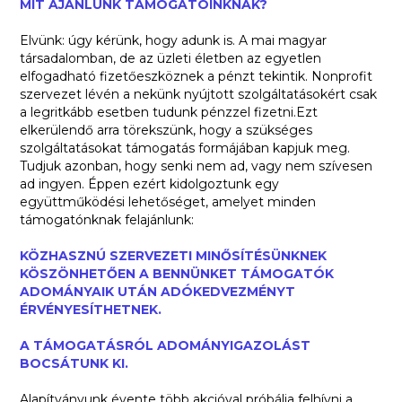
MIT AJÁNLUNK TÁMOGATÓINKNAK?
Elvünk: úgy kérünk, hogy adunk is. A mai magyar
társadalomban, de az üzleti életben az egyetlen
elfogadható fizetőeszköznek a pénzt tekintik. Nonprofit
szervezet lévén a nekünk nyújtott szolgáltatásokért csak
a legritkább esetben tudunk pénzzel fizetni.Ezt
elkerülendő arra törekszünk, hogy a szükséges
szolgáltatásokat támogatás formájában kapjuk meg.
Tudjuk azonban, hogy senki nem ad, vagy nem szívesen
ad ingyen. Éppen ezért kidolgoztunk egy
együttműködési lehetőséget, amelyet minden
támogatónknak felajánlunk:
KÖZHASZNÚ SZERVEZETI MINŐSÍTÉSÜNKNEK
KÖSZÖNHETŐEN A BENNÜNKET TÁMOGATÓK
ADOMÁNYAIK UTÁN ADÓKEDVEZMÉNYT
ÉRVÉNYESÍTHETNEK.
A TÁMOGATÁSRÓL ADOMÁNYIGAZOLÁST
BOCSÁTUNK KI.
Alapítványunk évente több akcióval próbálja felhívni a