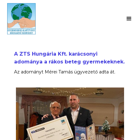
A ZTS Hungária Kft. karácsonyi
adománya a rákos beteg gyermekeknek.
Az adományt Mérei Tamás ügyvezető adta át.